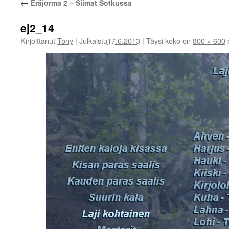
←
Eräjorma 2 – Siimat Sotkussa
ej2_14
Kirjoittanut
Tony
|
Julkaistu
17.6.2013
|
Täysi koko on
800 × 600
p