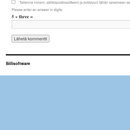
Tallenna nimeni, sähköpostiosoitteeni ja kotisivuni tähän selaimeen 
Please enter an answer in digits:
5 × three =
Siilisoftware