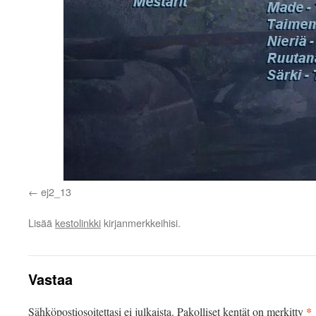
ej2_13
Lisää
kestolinkki
kirjanmerkkeihisi.
Vastaa
*
Sähköpostiosoitettasi ei julkaista.
Pakolliset kentät on merkitty