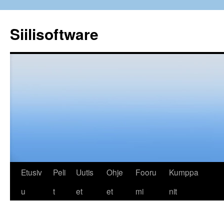
Siilisoftware
Siirry
Etusiv
Peli
Uutis
Ohje
Fooru
Kumppa
sisältöön
u
t
et
et
mi
nit