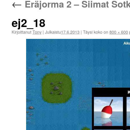
←
Eräjorma 2 – Siimat Sot
ej2_18
Kirjoittanut
Tony
|
Julkaistu
17.6.2013
|
Täysi koko on
800 × 600
p