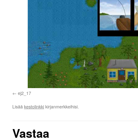
ej2_17
Lisää
kestolinkki
kirjanmerkkeihisi.
Vastaa