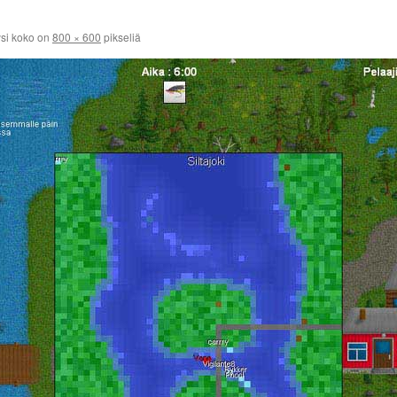
si koko on
800 × 600
pikseliä