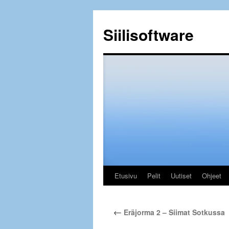
Siilisoftware
Etusivu
Pelit
Uutiset
Ohjeet
Siirry
sisältöön
←
Eräjorma 2 – Siimat Sotkussa