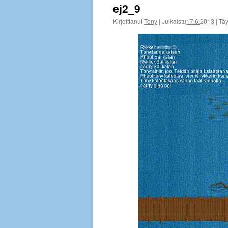
ej2_9
Kirjoittanut
Tony
|
Julkaistu
17.6.2013
|
Täy