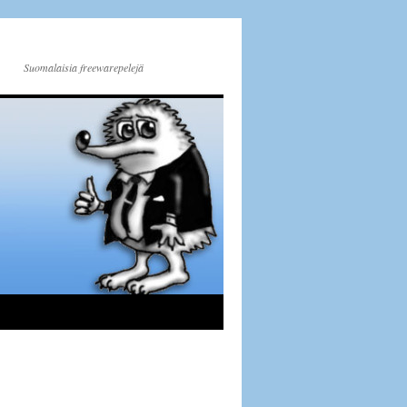
Suomalaisia freewarepelejä