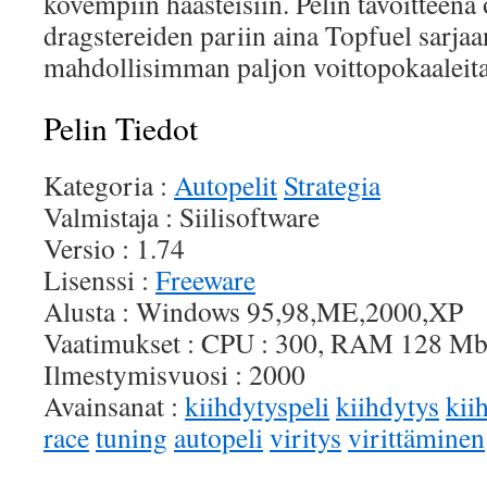
kovempiin haasteisiin. Pelin tavoitteena
dragstereiden pariin aina Topfuel sarja
mahdollisimman paljon voittopokaaleita
Pelin Tiedot
Kategoria :
Autopelit
Strategia
Valmistaja : Siilisoftware
Versio : 1.74
Lisenssi :
Freeware
Alusta : Windows 95,98,ME,2000,XP
Vaatimukset : CPU : 300, RAM 128 M
Ilmestymisvuosi : 2000
Avainsanat :
kiihdytyspeli
kiihdytys
kii
race
tuning
autopeli
viritys
virittäminen