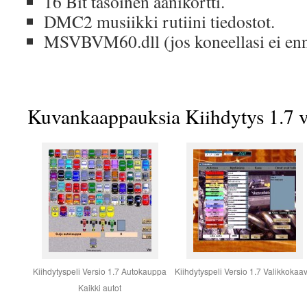
16 Bit tasoinen äänikortti.
DMC2 musiikki rutiini tiedostot.
MSVBVM60.dll (jos koneellasi ei enn
Kuvankaappauksia Kiihdytys 1.7 ve
Kiihdytyspeli Versio 1.7 Autokauppa
Kiihdytyspeli Versio 1.7 Valikkokaa
Kaikki autot