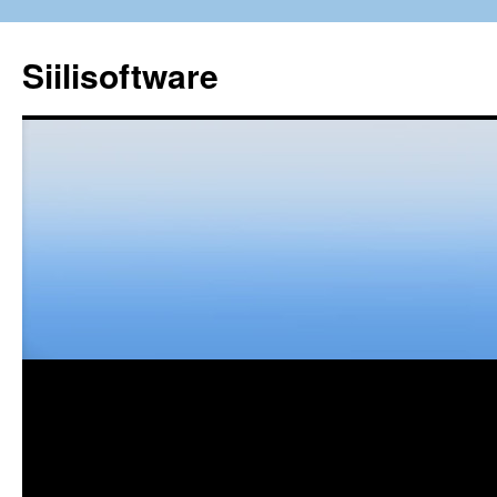
Siilisoftware
Siirry
sisältöön