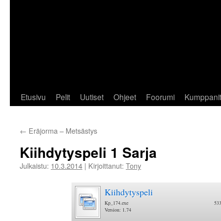
Etusivu
Pelit
Uutiset
Ohjeet
Foorumi
Kumppani
←
Eräjorma – Metsästys
Kiihdytyspeli 1 Sarja
Julkaistu:
10.3.2014
|
Kirjoittanut:
Tony
Kiihdytyspeli
Kp_174.exe
53
Version: 1.74