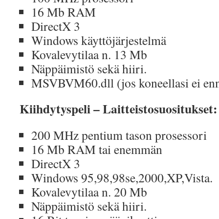
16 Mb RAM
DirectX 3
Windows käyttöjärjestelmä
Kovalevytilaa n. 13 Mb
Näppäimistö sekä hiiri.
MSVBVM60.dll (jos koneellasi ei enn
Kiihdytyspeli – Laitteistosuositukset:
200 MHz pentium tason prosessori
16 Mb RAM tai enemmän
DirectX 3
Windows 95,98,98se,2000,XP,Vista.
Kovalevytilaa n. 20 Mb
Näppäimistö sekä hiiri.