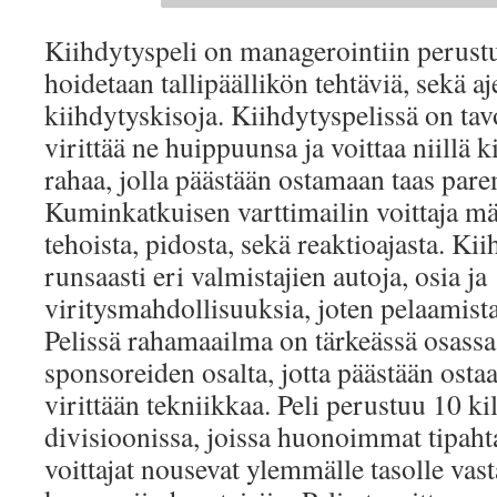
Kiihdytyspeli on managerointiin perustu
hoidetaan tallipäällikön tehtäviä, sekä aj
kiihdytyskisoja. Kiihdytyspelissä on tavo
virittää ne huippuunsa ja voittaa niillä k
rahaa, jolla päästään ostamaan taas pare
Kuminkatkuisen varttimailin voittaja mä
tehoista, pidosta, sekä reaktioajasta. Kii
runsaasti eri valmistajien autoja, osia ja
viritysmahdollisuuksia, joten pelaamista 
Pelissä rahamaailma on tärkeässä osassa 
sponsoreiden osalta, jotta päästään ostaa
virittään tekniikkaa. Peli perustuu 10 k
divisioonissa, joissa huonoimmat tipaht
voittajat nousevat ylemmälle tasolle vast