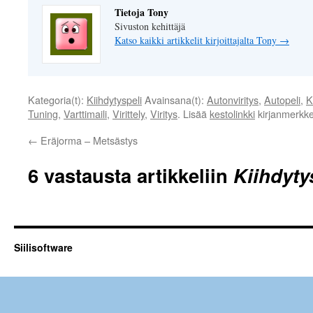
Tietoja Tony
Sivuston kehittäjä
Katso kaikki artikkelit kirjoittajalta Tony
→
Kategoria(t):
Kiihdytyspeli
Avainsana(t):
Autonviritys
,
Autopeli
,
K
Tuning
,
Varttimaili
,
Virittely
,
Viritys
. Lisää
kestolinkki
kirjanmerkkei
←
Eräjorma – Metsästys
6 vastausta artikkeliin
Kiihdyty
Siilisoftware