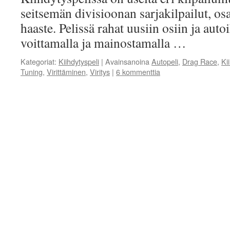
seitsemän divisioonan sarjakilpailut, os
haaste. Pelissä rahat uusiin osiin ja auto
voittamalla ja mainostamalla …
Kategoriat:
Kiihdytyspeli
|
Avainsanoina
Autopeli
,
Drag Race
,
Ki
Tuning
,
Virittäminen
,
Viritys
|
6 kommenttia