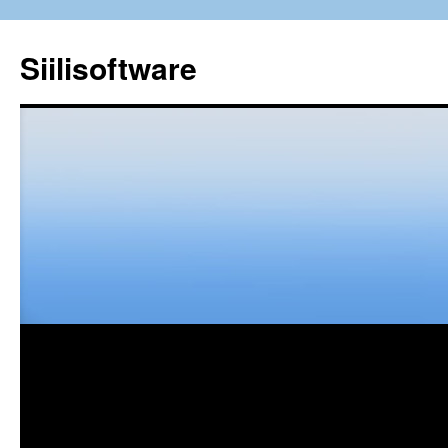
Siilisoftware
Siirry
sisältöön