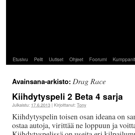
Etusivu
Pelit
Uutiset
Ohjeet
Foorumi
Kumppani
Drag Race
Avainsana-arkisto:
Kiihdytyspeli 2 Beta 4 sarja
Julkaistu:
17.6.2013
|
Kirjoittanut:
Tony
Kiihdytyspelin toisen osan ideana on sa
ostaa autoja, virittää ne loppuun ja voitt
Kiihdytyspelissä on useita eri kilpailum