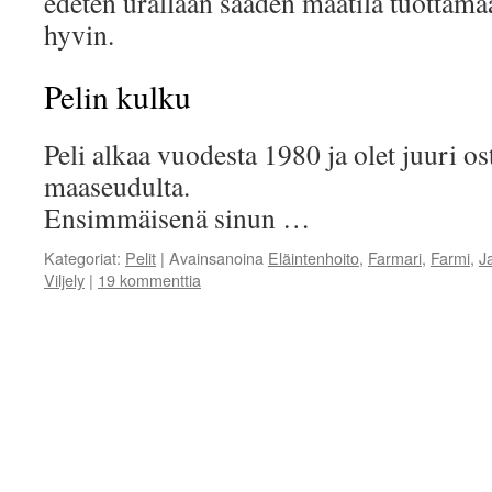
edeten urallaan saaden maatila tuotta
hyvin.
Pelin kulku
Peli alkaa vuodesta 1980 ja olet juuri o
maaseudulta.
Ensimmäisenä sinun …
Kategoriat:
Pelit
|
Avainsanoina
Eläintenhoito
,
Farmari
,
Farmi
,
J
Viljely
|
19 kommenttia