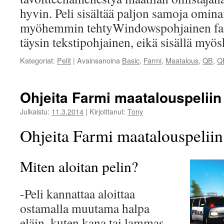
hyvin. Peli sisältää paljon samoja omin
myöhemmin tehtyWindowspohjainen far
täysin tekstipohjainen, eikä sisällä myö
Kategoriat:
Pelit
|
Avainsanoina
Basic
,
Farmi
,
Maatalous
,
QB
,
Q
Ohjeita Farmi maatalouspeliin
Julkaistu:
11.3.2014
|
Kirjoittanut:
Tony
Ohjeita Farmi maatalouspeliin
Miten aloitan pelin?
-Peli kannattaa aloittaa
ostamalla muutama halpa
eläin, kuten kana tai lammas.