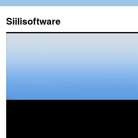
Siilisoftware
Siirry
sisältöön