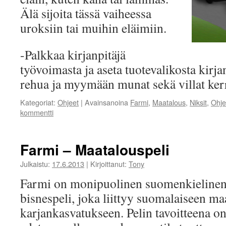
Älä sijoita tässä vaiheessa
uroksiin tai muihin eläimiin.
-Palkkaa kirjanpitäjä
työvoimasta ja aseta tuotevalikosta kirj
rehua ja myymään munat sekä villat ke
Kategoriat:
Ohjeet
|
Avainsanoina
Farmi
,
Maatalous
,
Niksit
,
Ohje
kommentti
Farmi – Maatalouspeli
Julkaistu:
17.6.2013
|
Kirjoittanut:
Tony
Farmi on monipuolinen suomenkielinen s
bisnespeli, joka liittyy suomalaiseen ma
karjankasvatukseen. Pelin tavoitteena on 