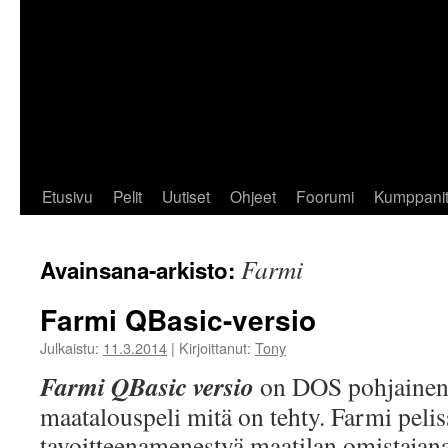
Etusivu
Pelit
Uutiset
Ohjeet
Foorumi
Kumppani
Farmi
Avainsana-arkisto:
Farmi QBasic-versio
Julkaistu:
11.3.2014
|
Kirjoittanut:
Tony
Farmi QBasic versio
on DOS pohjainen
maatalouspeli mitä on tehty. Farmi pelis
tavoitteenamenestyä maatilan omistaja