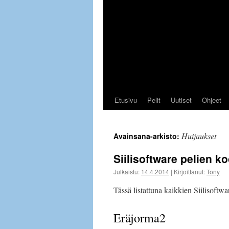
Etusivu
Pelit
Uutiset
Ohjeet
Huijaukset
Avainsana-arkisto:
Siilisoftware pelien ko
Julkaistu:
14.4.2014
|
Kirjoittanut:
Tony
Tässä listattuna kaikkien Siilisoftwa
Eräjorma2