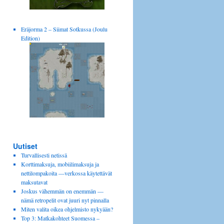
Eräjorma 2 – Siimat Sotkussa (Joulu
Edition)
Uutiset
Turvallisesti netissä
Korttimaksuja, mobiilimaksuja ja
nettilompakoita —verkossa käytettävät
maksutavat
Joskus vähemmän on enemmän —
nämä retropelit ovat juuri nyt pinnalla
Miten valita oikea ohjelmisto nykyään?
Top 3: Matkakohteet Suomessa –