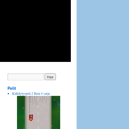
Pelit
Kiihdytyspeli 2 Beta 4 sarja