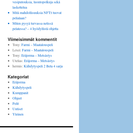
vesiputouksia, luontopolkuja sekä
laskettelua
Mitä mahdollisuuksia NFT:t tuovat
pelialaan?
Miten pysyä turvassa netissä
pelatessa? – 4 hyödyllistä ohjetta
Viimeisimmät kommentit
Tony
:
Farmi – Maatalouspeli
Lexei
:
Farmi – Maatalouspeli
Tony
:
Eräjorma – Metsästys
Utelias
:
Eräjorma – Metsästys
hermis
:
Kiihdytyspeli 2 Beta 4 sarja
Kategoriat
Eräjorma
Kiihdytyspeli
Kumppanit
Ohjeet
Pelit
Uutiset
Yleinen