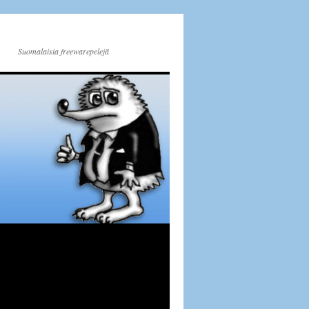
Suomalaisia freewarepelejä