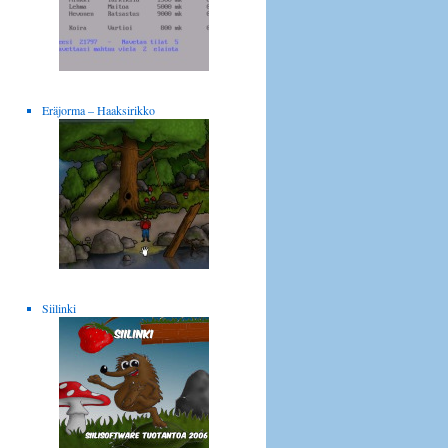
Eräjorma – Haaksirikko
Siilinki