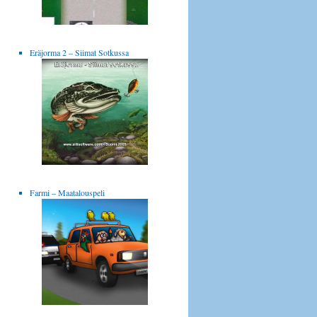
Eräjorma 2 – Siimat Sotkussa
Farmi – Maatalouspeli