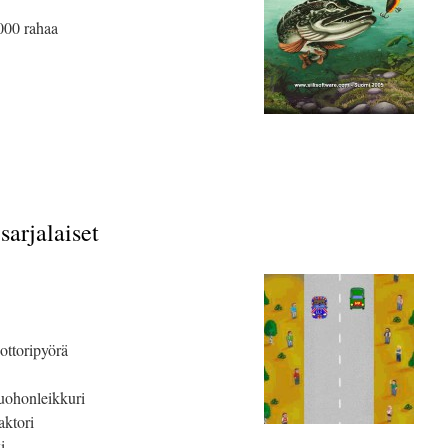
1000 rahaa
sarjalaiset
ttoripyörä
uohonleikkuri
aktori
ki …