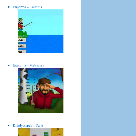
Eräjorma – Kalastus
Eräjorma – Metsästys
Kiihdytyspeli 1 Sarja