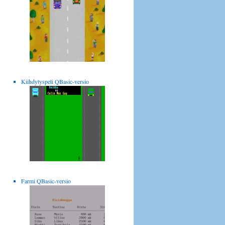
Kiihdytyspeli QBasic-versio
Farmi QBasic-versio