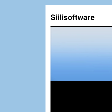
Siilisoftware
Siirry
sisältöön