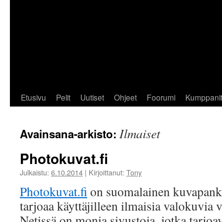
Etusivu
Pelit
Uutiset
Ohjeet
Foorumi
Kumppani
Ilmaiset
Avainsana-arkisto:
Photokuvat.fi
Julkaistu:
6.10.2014
|
Kirjoittanut:
Tony
Photokuvat.fi
on suomalainen kuvapankki
tarjoaa käyttäjilleen ilmaisia valokuvia
Netissä on monia sivustoja, jotka tarjoa