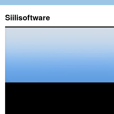
Siilisoftware
Siirry
sisältöön