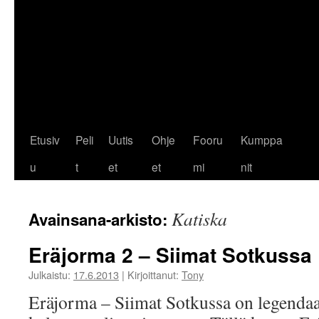
Etusiv
Peli
Uutis
Ohje
Fooru
Kumppa
u
t
et
et
mi
nit
Katiska
Avainsana-arkisto:
Eräjorma 2 – Siimat Sotkussa
Julkaistu:
17.6.2013
|
Kirjoittanut:
Tony
Eräjorma – Siimat Sotkussa on legenda