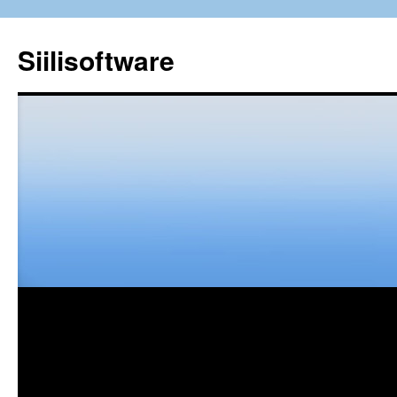
Siilisoftware
Siirry
sisältöön