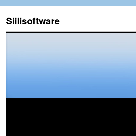
Siilisoftware
Siirry
sisältöön