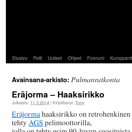
Etusivu
Pelit
Uutiset
Ohjeet
Foorumi
Kumppani
Pulmanratkonta
Avainsana-arkisto:
Eräjorma – Haaksirikko
Julkaistu:
11.3.2014
|
Kirjoittanut:
Tony
Eräjorma
haaksirikko on retrohenkinen s
tehty
AGS
pelimoottorilla,
jolla on tehty esim 90-luvun suosituista 