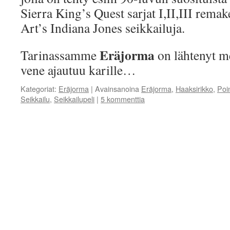
Sierra King’s Quest sarjat I,II,III remak
Art’s Indiana Jones seikkailuja.
Eräjorma
Tarinassamme
on lähtenyt me
vene ajautuu karille…
Kategoriat:
Eräjorma
|
Avainsanoina
Eräjorma
,
Haaksirikko
,
Poin
Seikkailu
,
Seikkailupeli
|
5 kommenttia