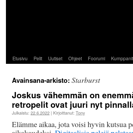
Etusivu
Pelit
Uutiset
Ohjeet
Foorumi
Kumppani
Starburst
Avainsana-arkisto:
Joskus vähemmän on enemm
retropelit ovat juuri nyt pinnall
Julkaistu:
22.6.2022
|
Kirjoittanut:
Tony
Elämme aikaa, jota voisi hyvin kutsua p
aikakaudeksi.
Digitaalisia pelejä pelat