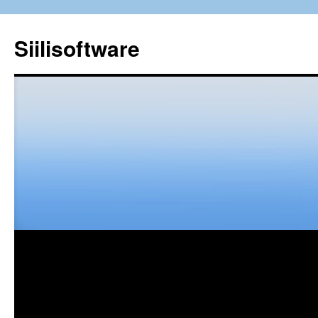
Siilisoftware
Siirry
sisältöön