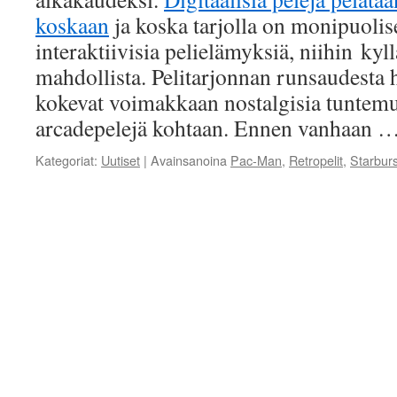
koskaan
ja koska tarjolla on monipuolises
interaktiivisia pelielämyksiä, niihin ky
mahdollista. Pelitarjonnan runsaudesta
kokevat voimakkaan nostalgisia tuntemu
arcadepelejä kohtaan. Ennen vanhaan 
Kategoriat:
Uutiset
|
Avainsanoina
Pac-Man
,
Retropelit
,
Starburs