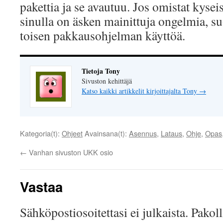
pakettia ja se avautuu. Jos omistat kyse
sinulla on äsken mainittuja ongelmia, su
toisen pakkausohjelman käyttöä.
Tietoja Tony
Sivuston kehittäjä
Katso kaikki artikkelit kirjoittajalta Tony
→
Kategoria(t):
Ohjeet
Avainsana(t):
Asennus
,
Lataus
,
Ohje
,
Opas
←
Vanhan sivuston UKK osio
Vastaa
Sähköpostiosoitettasi ei julkaista.
Pakoll