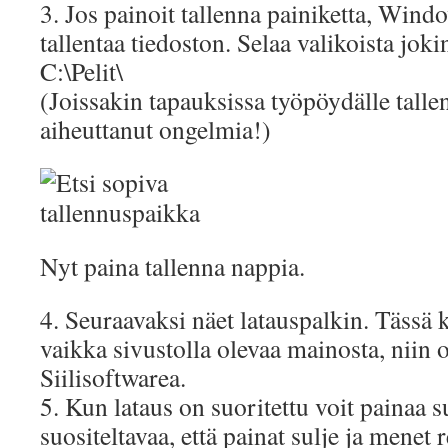
3. Jos painoit tallenna painiketta, Win
tallentaa tiedoston. Selaa valikoista jok
C:\Pelit\
(Joissakin tapauksissa työpöydälle tall
aiheuttanut ongelmia!)
Nyt paina tallenna nappia.
4. Seuraavaksi näet latauspalkin. Tässä 
vaikka sivustolla olevaa mainosta, niin 
Siilisoftwarea.
5. Kun lataus on suoritettu voit painaa su
suositeltavaa, että painat sulje ja menet