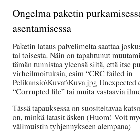
Ongelma paketin purkamisessa
asentamisessa
Paketin lataus palvelimelta saattaa josk
tai toisesta. Näin on tapahtunut muutami
tämän tunnistaa yleensä siitä, että itse 
virheilmoituksia, esim “CRC failed in
Pelikansio\Kuvat\Kuva.jpg Unexpected e
“Corrupted file” tai muita vastaavia ilmo
Tässä tapauksessa on suositeltavaa katso
on, minkä latasit äsken (Huom! Voit myö
välimuistin tyhjennykseen alempana)