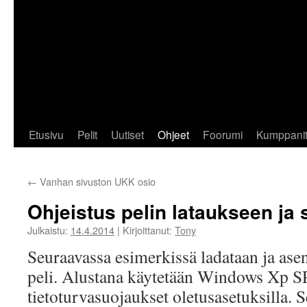
Etusivu
Pelit
Uutiset
Ohjeet
Foorumi
Kumppani
←
Vanhan sivuston UKK osio
Ohjeistus pelin lataukseen j
Julkaistu:
14.4.2014
|
Kirjoittanut:
Tony
Seuraavassa esimerkissä ladataan ja as
peli. Alustana käytetään Windows Xp SP
tietoturvasuojaukset oletusasetuksilla. 