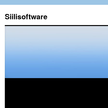
Siilisoftware
Siirry
sisältöön