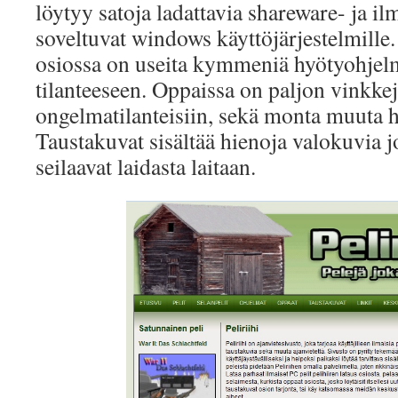
löytyy satoja ladattavia shareware- ja il
soveltuvat windows käyttöjärjestelmille
osiossa on useita kymmeniä hyötyohjel
tilanteeseen. Oppaissa on paljon vinkkejä
ongelmatilanteisiin, sekä monta muuta hy
Taustakuvat sisältää hienoja valokuvia j
seilaavat laidasta laitaan.