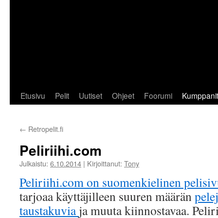
Etusivu
Pelit
Uutiset
Ohjeet
Foorumi
Kumppani
←
Retropelit.fi
Peliriihi.com
Julkaistu:
6.10.2014
|
Kirjoittanut:
Tony
Peliriihi.com on suomenkielinen pelisiv
tarjoaa käyttäjilleen suuren määrän
pele
taustakuvia
ja muuta kiinnostavaa. Pelir