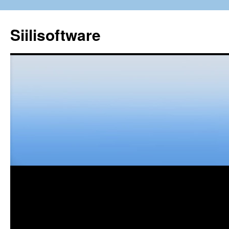
Siilisoftware
Siirry
sisältöön