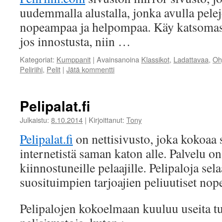
uudemmalla alustalla, jonka avulla pelej
nopeampaa ja helpompaa. Käy katsomass
jos innostusta, niin …
Kategoriat:
Kumppanit
|
Avainsanoina
Klassikot
,
Ladattavaa
,
Oh
Peliriihi
,
Pelit
|
Jätä kommentti
Pelipalat.fi
Julkaistu:
8.10.2014
|
Kirjoittanut:
Tony
Pelipalat.fi
on nettisivusto, joka kokoaa 
internetistä saman katon alle. Palvelu on
kiinnostuneille pelaajille. Pelipaloja s
suosituimpien tarjoajien peliuutiset nope
Pelipalojen kokoelmaan kuuluu useita t