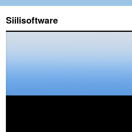
Siilisoftware
Siirry
sisältöön