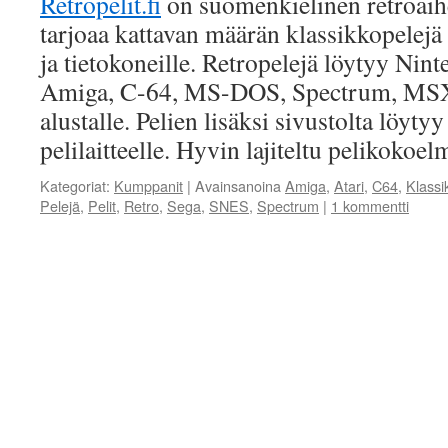
Retropelit.fi
on suomenkielinen retroaihe
tarjoaa kattavan määrän klassikkopelejä k
ja tietokoneille. Retropelejä löytyy Nint
Amiga, C-64, MS-DOS, Spectrum, MSX
alustalle. Pelien lisäksi sivustolta löyty
pelilaitteelle. Hyvin lajiteltu pelikoko
Kategoriat:
Kumppanit
|
Avainsanoina
Amiga
,
Atari
,
C64
,
Klassi
Pelejä
,
Pelit
,
Retro
,
Sega
,
SNES
,
Spectrum
|
1 kommentti