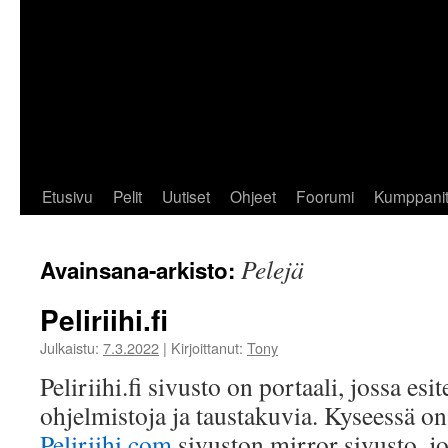
Etusivu
Pelit
Uutiset
Ohjeet
Foorumi
Kumppani
Pelejä
Avainsana-arkisto:
Peliriihi.fi
Julkaistu:
7.3.2022
|
Kirjoittanut:
Tony
Peliriihi.fi sivusto on portaali, jossa esi
ohjelmistoja ja taustakuvia. Kyseessä 
Peliriihi.com
sivuston mirror sivusto, j