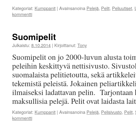
Kategoriat:
Kumppanit
|
Avainsanoina
Pelejä
,
Pelit
,
Peliuutiset
,
kommentti
Suomipelit
Julkaistu:
8.10.2014
|
Kirjoittanut:
Tony
Suomipelit on jo 2000-luvun alusta toi
peleihin keskittyvä nettisivusto. Sivusto
suomalaista pelitietoutta, sekä artikkele
tekemistä peleistä. Jokainen peliartikkel
ilmaiseksi ladattavan pelin. Tarjontaan 
maksullisia pelejä. Pelit ovat laidasta l
Kategoriat:
Kumppanit
|
Avainsanoina
Pelejä
,
Pelisivusto
,
Pelit
,
kommentti