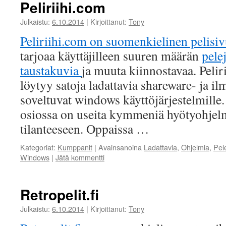
Peliriihi.com
Julkaistu:
6.10.2014
|
Kirjoittanut:
Tony
Peliriihi.com on suomenkielinen pelisiv
tarjoaa käyttäjilleen suuren määrän
pele
taustakuvia
ja muuta kiinnostavaa. Pelir
löytyy satoja ladattavia shareware- ja il
soveltuvat windows käyttöjärjestelmille
osiossa on useita kymmeniä hyötyohjel
tilanteeseen. Oppaissa …
Kategoriat:
Kumppanit
|
Avainsanoina
Ladattavia
,
Ohjelmia
,
Pel
Windows
|
Jätä kommentti
Retropelit.fi
Julkaistu:
6.10.2014
|
Kirjoittanut:
Tony