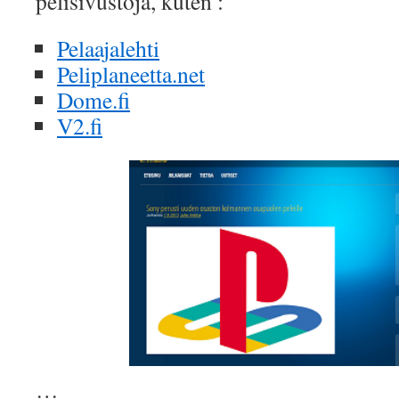
pelisivustoja, kuten :
Pelaajalehti
Peliplaneetta.net
Dome.fi
V2.fi
…