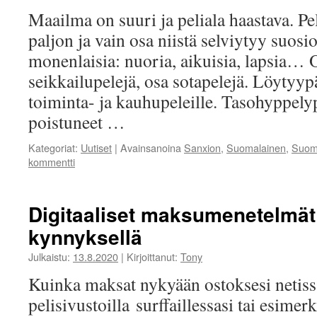
Maailma on suuri ja peliala haastava. Pel
paljon ja vain osa niistä selviytyy suosi
monenlaisia: nuoria, aikuisia, lapsia… 
seikkailupelejä, osa sotapelejä. Löytyy
toiminta- ja kauhupeleille. Tasohyppelyp
poistuneet …
Kategoriat:
Uutiset
|
Avainsanoina
Sanxion
,
Suomalainen
,
Suoma
kommentti
Digitaaliset maksumenetelmät
kynnyksellä
Julkaistu:
13.8.2020
|
Kirjoittanut:
Tony
Kuinka maksat nykyään ostoksesi netiss
pelisivustoilla surffaillessasi tai esime