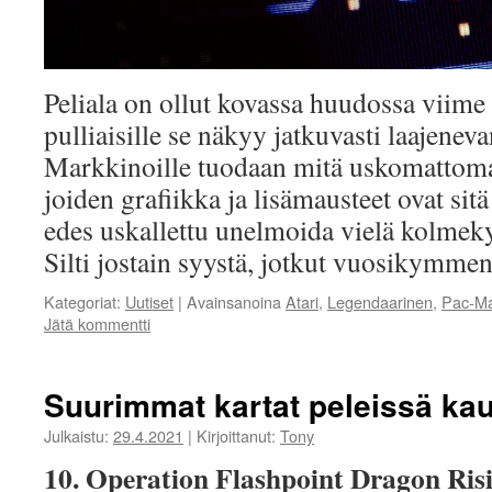
Peliala on ollut kovassa huudossa viime 
pulliaisille se näkyy jatkuvasti laajeneva
Markkinoille tuodaan mitä uskomattoma
joiden grafiikka ja lisämausteet ovat sitä
edes uskallettu unelmoida vielä kolmek
Silti jostain syystä, jotkut vuosikymme
Kategoriat:
Uutiset
|
Avainsanoina
Atari
,
Legendaarinen
,
Pac-M
Jätä kommentti
Suurimmat kartat peleissä kau
Julkaistu:
29.4.2021
|
Kirjoittanut:
Tony
10. Operation Flashpoint Dragon Risi