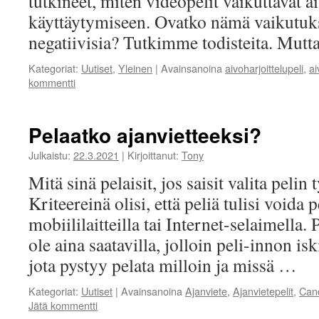
tutkineet, miten videopelit vaikuttavat a
käyttäytymiseen. Ovatko nämä vaikutukse
negatiivisia? Tutkimme todisteita. Mut
Kategoriat:
Uutiset
,
Yleinen
|
Avainsanoina
aivoharjoittelupeli
,
ai
kommentti
Pelaatko ajanvietteeksi?
Julkaistu:
22.3.2021
|
Kirjoittanut:
Tony
Mitä sinä pelaisit, jos saisit valita pelin 
Kriteereinä olisi, että peliä tulisi voida 
mobiililaitteilla tai Internet-selaimella. 
ole aina saatavilla, jolloin peli-innon iski
jota pystyy pelata milloin ja missä …
Kategoriat:
Uutiset
|
Avainsanoina
Ajanviete
,
Ajanvietepelit
,
Can
Jätä kommentti