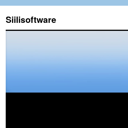
Siilisoftware
Siirry
sisältöön