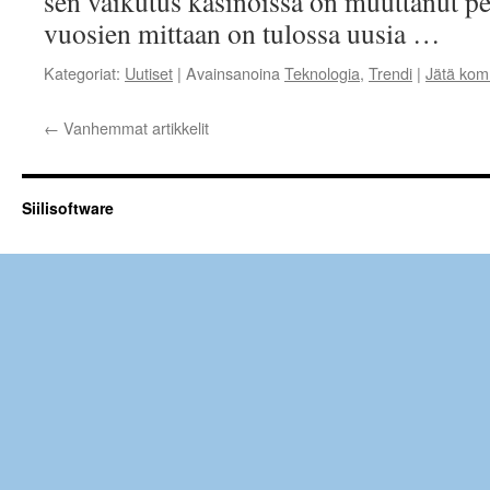
sen vaikutus kasinoissa on muuttanut pel
vuosien mittaan on tulossa uusia …
Kategoriat:
Uutiset
|
Avainsanoina
Teknologia
,
Trendi
|
Jätä kom
←
Vanhemmat artikkelit
Siilisoftware