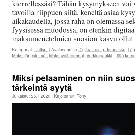
kierrellessäsi? Tähän kysymykseen voi 
tavoilla riippuen siitä, keneltä asiaa k
aikakaudella, jossa raha on olemassa sekä
fyysisessä muodossa, on etenkin digitaa
maksumenetelmien suosion kasvu ollu
Kategoriat:
Uutiset
|
Avainsanoina
Digitaalinen
,
e-lompakko
,
Läp
Maksujärjestelmät
,
Maksuvaihtoehdot
,
Verkkopankki
|
Jätä komm
Miksi pelaaminen on niin suosi
tärkeintä syytä
Julkaistu:
25.7.2020
|
Kirjoittanut:
Tony