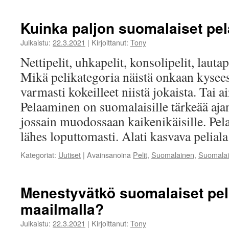
Kuinka paljon suomalaiset pel
Julkaistu:
22.3.2021
|
Kirjoittanut:
Tony
Nettipelit, uhkapelit, konsolipelit, lauta
Mikä pelikategoria näistä onkaan kysees
varmasti kokeilleet niistä jokaista. Tai a
Pelaaminen on suomalaisille tärkeää ajanv
jossain muodossaan kaikenikäisille. Pe
lähes loputtomasti. Alati kasvava pelial
Kategoriat:
Uutiset
|
Avainsanoina
Pelit
,
Suomalainen
,
Suomalai
Menestyvätkö suomalaiset peli
maailmalla?
Julkaistu:
22.3.2021
|
Kirjoittanut:
Tony