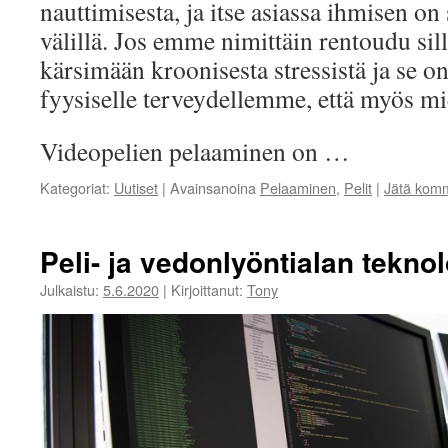
nauttimisesta, ja itse asiassa ihmisen on
välillä. Jos emme nimittäin rentoudu sil
kärsimään kroonisesta stressistä ja se on
fyysiselle terveydellemme, että myös m
Videopelien pelaaminen on …
Kategoriat:
Uutiset
|
Avainsanoina
Pelaaminen
,
Pelit
|
Jätä komm
Peli- ja vedonlyöntialan teknol
Julkaistu:
5.6.2020
|
Kirjoittanut:
Tony