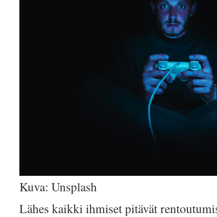
Kuva: Unsplash
Lähes kaikki ihmiset pitävät rentoutumi