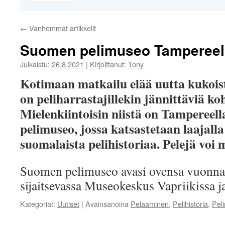
←
Vanhemmat artikkelit
Suomen pelimuseo Tampereel
Julkaistu:
26.8.2021
|
Kirjoittanut:
Tony
Kotimaan matkailu elää uutta kukois
on peliharrastajillekin jännittäviä koh
Mielenkiintoisin niistä on Tampereell
pelimuseo, jossa katsastetaan laajalla
suomalaista pelihistoriaa. Pelejä voi
Suomen pelimuseo avasi ovensa vuonna
sijaitsevassa Museokeskus Vapriikissa 
Kategoriat:
Uutiset
|
Avainsanoina
Pelaaminen
,
Pelihistoria
,
Pel