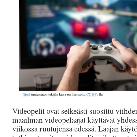
Videopelit ovat selkeästi suosittu viihd
maailman videopelaajat käyttävät yhdess
viikossa ruutujensa edessä. Laajan käytö