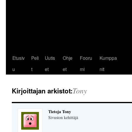
Etusiv
Peli
Uutis
Ohje
Fooru
Kumppa
u
t
et
et
mi
nit
Tony
Kirjoittajan arkistot:
Tietoja Tony
Sivuston kehittäjä