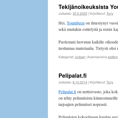
Tekijänoikeuksista Yo
Julkaistu:
30.5.2020
|
Kirjoittanut:
Tony
Hei,
Youtubeen
on ilmestynyt vuosie
sekä muitakin esittelyitä ja remix ka
Puolestani luovutan kaikille oikeude
tuottamaa materiaalia. Tietysti olisi
Kategoriat:
Uutiset
|
Avainsanoina
esittely
Pelipalat.fi
Julkaistu:
8.10.2014
|
Kirjoittanut:
Tony
Pelipalat.fi
on nettisivusto, joka kok
on tehty peliuutisista kiinnostuneill
tarjoajien peliuutiset nopeasti.
Pelipalojen kokoelmaan kuuluu useit