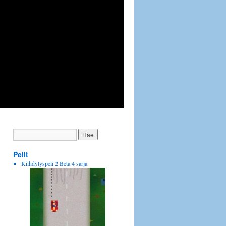
Pelit
Kiihdytyspeli 2 Beta 4 sarja