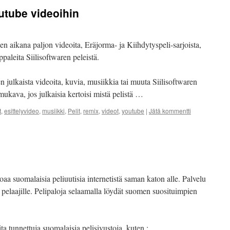
utube videoihin
n aikana paljon videoita, Eräjorma- ja Kiihdytyspeli-sarjoista,
ppaleita Siilisoftwaren peleistä.
n julkaista videoita, kuvia, musiikkia tai muuta Siilisoftwaren
 mukava, jos julkaisia kertoisi mistä pelistä …
t
,
esittelyvideo
,
musiikki
,
Pelit
,
remix
,
videot
,
youtube
|
Jätä kommentti
oaa suomalaisia peliuutisia internetistä saman katon alle. Palvelu
e pelaajille. Pelipaloja selaamalla löydät suomen suosituimpien
a tunnettuja suomalaisia pelisivustoja, kuten :