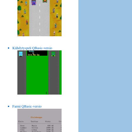
Kiihdytyspeli QBasic-versio
Farmi QBasic-versio