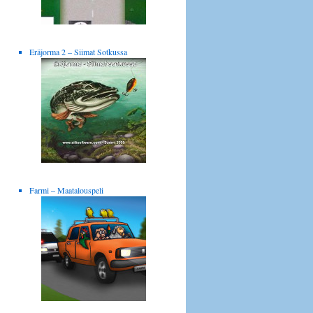
Eräjorma 2 – Siimat Sotkussa
Farmi – Maatalouspeli