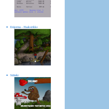
Eräjorma – Haaksirikko
Siilinki