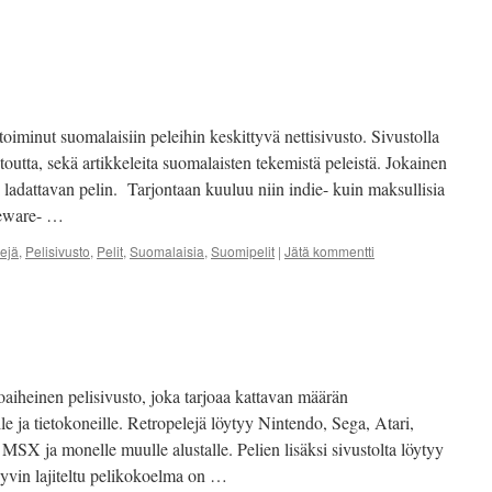
oiminut suomalaisiin peleihin keskittyvä nettisivusto. Sivustolla
toutta, sekä artikkeleita suomalaisten tekemistä peleistä. Jokainen
si ladattavan pelin. Tarjontaan kuuluu niin indie- kuin maksullisia
areware- …
ejä
,
Pelisivusto
,
Pelit
,
Suomalaisia
,
Suomipelit
|
Jätä kommentti
aiheinen pelisivusto, joka tarjoaa kattavan määrän
lle ja tietokoneille. Retropelejä löytyy Nintendo, Sega, Atari,
 ja monelle muulle alustalle. Pelien lisäksi sivustolta löytyy
 Hyvin lajiteltu pelikokoelma on …