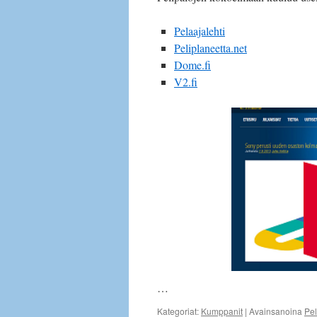
Pelaajalehti
Peliplaneetta.net
Dome.fi
V2.fi
…
Kategoriat:
Kumppanit
|
Avainsanoina
Pel