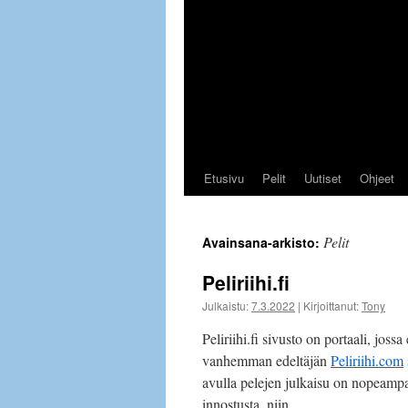
Etusivu
Pelit
Uutiset
Ohjeet
Pelit
Avainsana-arkisto:
Peliriihi.fi
Julkaistu:
7.3.2022
|
Kirjoittanut:
Tony
Peliriihi.fi sivusto on portaali, jos
vanhemman edeltäjän
Peliriihi.com
avulla pelejen julkaisu on nopeamp
innostusta, niin …