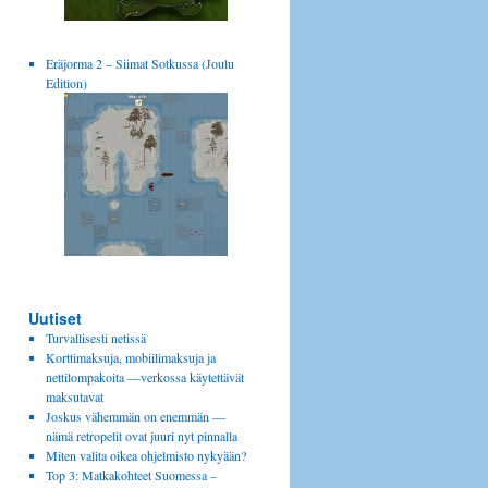
Eräjorma 2 – Siimat Sotkussa (Joulu
Edition)
Uutiset
Turvallisesti netissä
Korttimaksuja, mobiilimaksuja ja
nettilompakoita —verkossa käytettävät
maksutavat
Joskus vähemmän on enemmän —
nämä retropelit ovat juuri nyt pinnalla
Miten valita oikea ohjelmisto nykyään?
Top 3: Matkakohteet Suomessa –