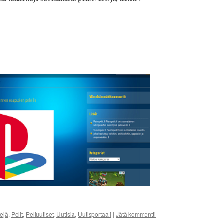
ejä
,
Pelit
,
Peliuutiset
,
Uutisia
,
Uutisportaali
|
Jätä kommentti