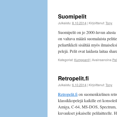
Suomipelit
Julkaistu:
8.10.2014
|
Kirjoittanut:
Tony
Suomipelit on jo 2000-luvun alusta t
on valtava määrä suomalaista pelitie
peliartikkeli sisältää myös ilmaisek
pelejä. Pelit ovat laidasta laitaa sh
Kategoriat:
Kumppanit
|
Avainsanoina
Pel
Retropelit.fi
Julkaistu:
6.10.2014
|
Kirjoittanut:
Tony
Retropelit.fi
on suomenkielinen retro
klassikkopelejä kaikille eri konsolei
Amiga, C-64, MS-DOS, Spectrum, MSX
kuvaukset jokaiselle pelilaitteelle.