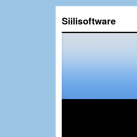
Siilisoftware
Siirry
sisältöön