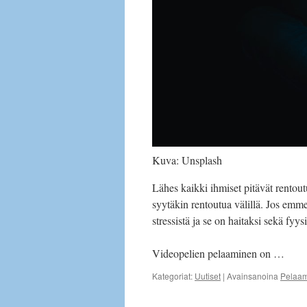
Kuva: Unsplash
Lähes kaikki ihmiset pitävät rentout
syytäkin rentoutua välillä. Jos emm
stressistä ja se on haitaksi sekä fy
Videopelien pelaaminen on …
Kategoriat:
Uutiset
|
Avainsanoina
Pelaa