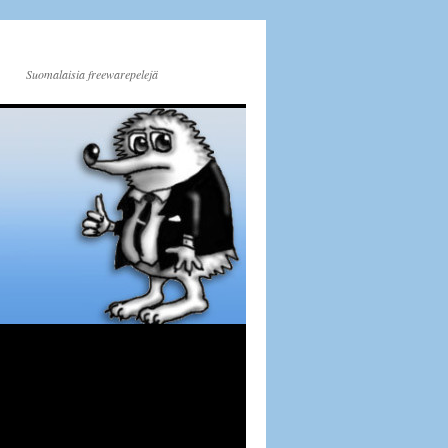
Suomalaisia freewarepelejä