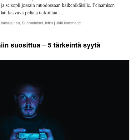
ä ja se sopii jossain muodossaan kaikenikäisille. Pelaamisen
lati kasvava peliala tarkoittaa …
uomalainen
,
Suomalaiset
,
tetris
|
Jätä kommentti
in suosittua – 5 tärkeintä syytä