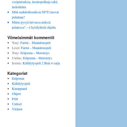
vesiputouksia, luontopolkuja sekä
laskettelua
Mitä mahdollisuuksia NFT:t tuovat
pelialaan?
Miten pysyä turvassa netissä
pelatessa? – 4 hyödyllistä ohjetta
Viimeisimmät kommentit
Tony
:
Farmi – Maatalouspeli
Lexei
:
Farmi – Maatalouspeli
Tony
:
Eräjorma – Metsästys
Utelias
:
Eräjorma – Metsästys
hermis
:
Kiihdytyspeli 2 Beta 4 sarja
Kategoriat
Eräjorma
Kiihdytyspeli
Kumppanit
Ohjeet
Pelit
Uutiset
Yleinen