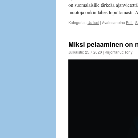
on suomalaisille tärkeää ajanvietett
muotoja onkin lähes loputtomasti. A
Kategoriat:
Uutiset
|
Avainsanoina
Pelit
,
S
Miksi pelaaminen on ni
Julkaistu:
25.7.2020
|
Kirjoittanut:
Tony