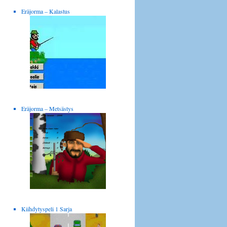
Eräjorma – Kalastus
Eräjorma – Metsästys
Kiihdytyspeli 1 Sarja