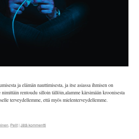
umisesta ja elämän nauttimisesta, ja itse asiassa ihmisen on
e nimittäin rentoudu silloin tällöin,alamme kärsimään kroonisesta
ysiselle terveydellemme, että myös mielenterveydellemme.
minen
,
Pelit
|
Jätä kommentti