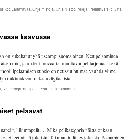
ssikot
,
Ladattavaa
,
Ohjelmistoja
,
Ohjelmistot
,
Pelejä
,
Peliriihi
,
Pelit
|
Jätä
kovassa kasvussa
maan on sukeltanut yhä useampi suomalainen. Nettipelaaminen
isemmin, ja uudet innovaatiot muuttavat pelitarjontaa- sekä
n mobiilipelaamisen suosio on noussut huimaa vauhtia viime
dyn tutkimuksen mukaan digitaalisia …
ä
,
Nettipelejä
,
nettipelit
,
Pelit
|
Jätä kommentti
iset pelaavat
lautapelit, liikuntapelit… Mikä pelikategoria näistä onkaan
kokeilleet niistä jokaista. Tai ainakin lähes jokaista. Pelaaminen