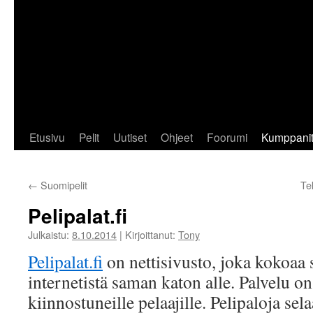
Etusivu
Pelit
Uutiset
Ohjeet
Foorumi
Kumppani
←
Suomipelit
Te
Pelipalat.fi
Julkaistu:
8.10.2014
|
Kirjoittanut:
Tony
Pelipalat.fi
on nettisivusto, joka kokoaa 
internetistä saman katon alle. Palvelu on
kiinnostuneille pelaajille. Pelipaloja s