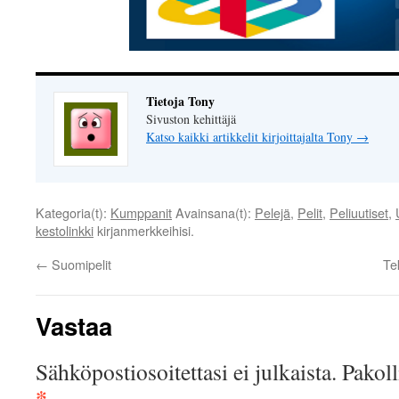
Tietoja Tony
Sivuston kehittäjä
Katso kaikki artikkelit kirjoittajalta Tony
→
Kategoria(t):
Kumppanit
Avainsana(t):
Pelejä
,
Pelit
,
Peliuutiset
,
kestolinkki
kirjanmerkkeihisi.
←
Suomipelit
Te
Vastaa
Sähköpostiosoitettasi ei julkaista.
Pakoll
*