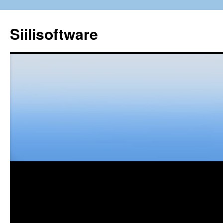
Siilisoftware
Siirry
sisältöön