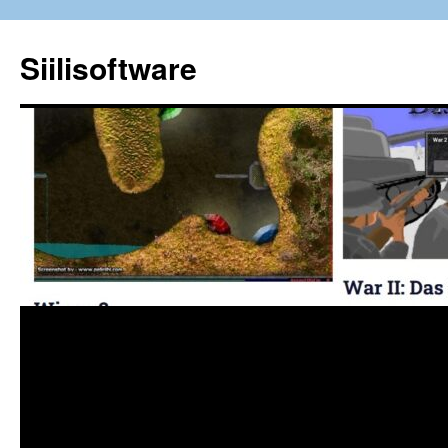
Siilisoftware
Siirry
sisältöön