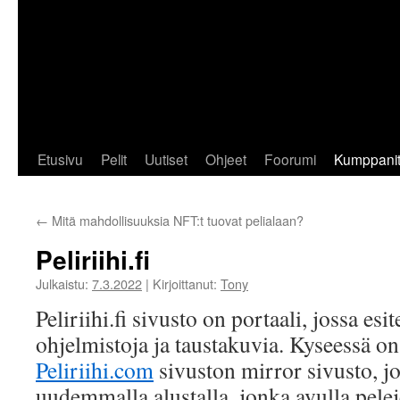
Etusivu
Pelit
Uutiset
Ohjeet
Foorumi
Kumppani
←
Mitä mahdollisuuksia NFT:t tuovat pelialaan?
Peliriihi.fi
Julkaistu:
7.3.2022
|
Kirjoittanut:
Tony
Peliriihi.fi sivusto on portaali, jossa esi
ohjelmistoja ja taustakuvia. Kyseessä 
Peliriihi.com
sivuston mirror sivusto, j
uudemmalla alustalla, jonka avulla pelej