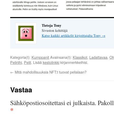
Tietoja Tony
Sivuston kehittäjä
Katso kaikki artikkelit kirjoittajalta Tony
→
Kategoria(t):
Kumppanit
Avainsana(t):
Klassikot
,
Ladattavaa
,
Oh
Peliriihi
,
Pelit
. Lisää
kestolinkki
kirjanmerkkeihisi.
←
Mitä mahdollisuuksia NFT:t tuovat pelialaan?
Vastaa
Sähköpostiosoitettasi ei julkaista.
Pakoll
*