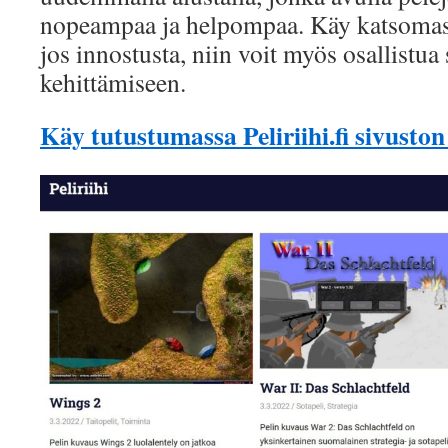
nopeampaa ja helpompaa. Käy katsomass
jos innostusta, niin voit myös osallistua
kehittämiseen.
Käy tutustumassa Peliriihi.fi sivuston