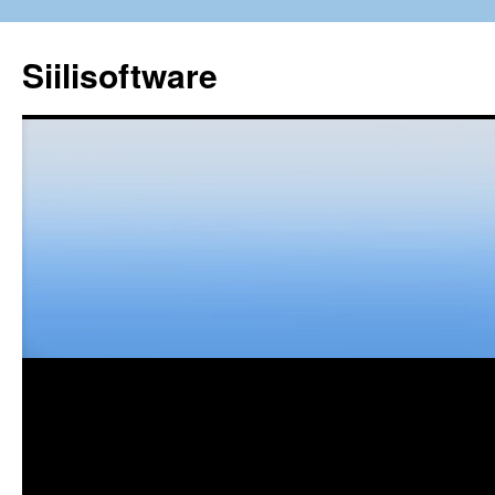
Siilisoftware
Siirry
sisältöön