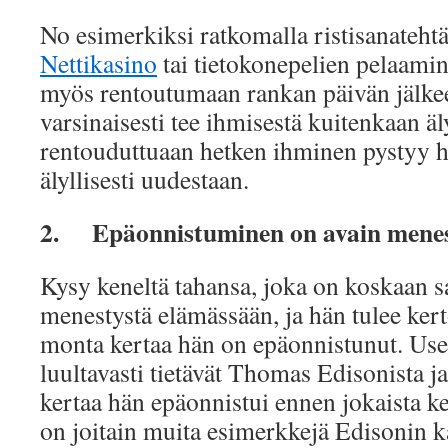
No esimerkiksi ratkomalla ristisanatehtä
Nettikasino
tai tietokonepelien pelaamin
myös rentoutumaan rankan päivän jälke
varsinaisesti tee ihmisestä kuitenkaan 
rentouduttuaan hetken ihminen pystyy h
älyllisesti uudestaan.
2.
Epäonnistuminen on avain mene
Kysy keneltä tahansa, joka on koskaan s
menestystä elämässään, ja hän tulee ker
monta kertaa hän on epäonnistunut. Us
luultavasti tietävät Thomas Edisonista j
kertaa hän epäonnistui ennen jokaista k
on joitain muita esimerkkejä Edisonin ka