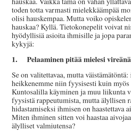
hauskaa. Vaikka tämä on vähän yllättävä
toden totta varmasti mielekkäämpää mon
olisi hauskempaa. Mutta voiko opiskelem
hauskaa? Kyllä. Tietokonepelit voivat n
hyödyllisiä asioita ihmisille ja jopa para
kykyjä:
1.
Pelaaminen pitää mielesi vireänä
Se on valitettavaa, mutta väistämätöntä
heikkenemme niin fyysisesti kuin myös 
Kuntosalilla käyminen ja muu liikunta v
fyysistä rappeutumista, mutta älyllisen
hidastamiseksi ihmisen on haastettava ai
Miten ihminen sitten voi haastaa aivojaa
älylliset valmiutensa?