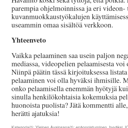
parempia ohjelmoinnissa ja eri videon- 
kuvanmuokkaustyökalujen käyttämisessä 
useammin omaa sisältöä verkkoon.
Yhteenveto
Vaikka pelaaminen saa usein paljon neg
mediassa, videopelien pelaamisesta voi 
Niinpä päätin tässä kirjoituksessa listat
pelaaminen voi olla hyväksi ihmisille. Mi
onko pelaamisella enemmän hyötyjä kui
sinulla henkilökohtaisia kokemuksia pel
huonoista puolista? Jätä kommentti alle,
herätti ajatuksia!
Kategoria(t):
Yleinen
Avainsana(t):
epäonnistuminen
,
hyväksi
,
I