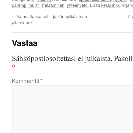
parempi muisti
,
Pelaaminen
,
yhteenveto
. Lisää
kestolinkki
kirjan
←
Kannattaako netti- ja kännykkäloman
5 
pitäminen?
Vastaa
Sähköpostiosoitettasi ei julkaista.
Pakoll
*
Kommentti
*