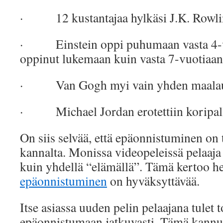
· 12 kustantajaa hylkäsi J.K. Rowli
· Einstein oppi puhumaan vasta 4-v
oppinut lukemaan kuin vasta 7-vuotiaa
· Van Gogh myi vain yhden maalauk
· Michael Jordan erotettiin koripall
On siis selvää, että epäonnistuminen o
kannalta. Monissa videopeleissä pelaaja
kuin yhdellä “elämällä”. Tämä kertoo heti
epäonnistuminen
on hyväksyttävää.
Itse asiassa uuden pelin pelaajana tulet 
epäonnistumaan jatkuvasti. Tämä kannu