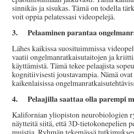
sinnikäs ja sisukas. Tämä on todella tär
voit oppia pelatessasi videopelejä.
3.
Pelaaminen parantaa ongelmanra
Lähes kaikissa suosituimmissa videope
vaatii ongelmanratkaisutaitojen ja kriitti
käyttämistä. Tämä tekee pelaajista sope
kognitiivisesti joustavampia. Nämä ovat t
kaikenlaisissa ongelmanratkaisutehtävis
4.
Pelaajilla saattaa olla parempi m
Kalifornian yliopiston neurobiologien 
näytteitä siitä, että 3D-tietokonepelien
muistia. Ryhmän tekemässä tutkimukses