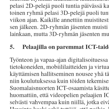
pelasi 2D-pelejä puoli tuntia päivässä k
toinen ryhmä pelasi 3D-pelejä puoli tun
viikon ajan. Kaikille annettiin muistites
sen jälkeen. 2D-ryhmän jäsenten muisti 
lainkaan, mutta 3D-ryhmän jäsenten mui
5.
Pelaajilla on paremmat ICT-taid
Työnteon ja vapaa-ajan digitalisoitues
tietokoneiden, mobiililaitteiden ja virtu
käyttämisen hallitseminen nousee yhä t
niin koulutuksessa kuin töiden tekemise
Suomalaisnuorten ICT-osaamista käsitt
huomattiin, että videopelien pelaajien 
selvästi vahvempaa kuin niillä, jotka eiv
Havainto koski sekä tyttöjä, että poikia. 