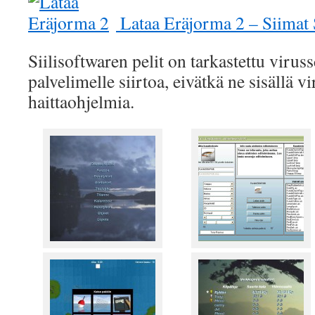
Lataa Eräjorma 2 – Siimat
Siilisoftwaren pelit on tarkastettu virus
palvelimelle siirtoa, eivätkä ne sisällä vi
haittaohjelmia.