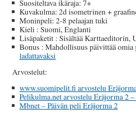
Suositeltava ikäraja: 7+
Kuvakulma: 2d isometrinen + graafine
Moninpeli: 2-8 pelaajan tuki
Kieli : Suomi, Englanti
Lisäpaketit : Sisältää Karttaeditorin, 
Bonus : Mahdollisuus päivittää omia
ladattavaksi
Arvostelut:
www.suomipelit.fi arvostelu Eräjorma
Pelikulma.net arvostelu Eräjorma 2 –
Mbnet – Päivän peli Eräjorma 2