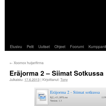
Etusivu
Pelit
Uutiset
Ohjeet
Foorumi
Kumppani
←
Xoomox huijarifirma
Eräjorma 2 – Siimat Sotkussa
Julkaistu:
17.6.2013
|
Kirjoittanut:
Tony
Eräjorma 2 - Siimat sotkussa
Ej2_v13_SFX.exe
113
Version: 1.3