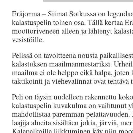
Eräjorma – Siimat Sotkussa on legenda
kalastuspelin toinen osa. Tällä kertaa E
moottoriveneen alleen ja lähtenyt kalas
vesistöille.
Pelissä on tavoitteena nousta paikallises
kalastuksen maailmanmestariksi. Urhei
maailma ei ole helppo eikä halpa, joten 
taktikointi ja viehevalinnat ovat tehtävä 
Peli on täysin uudelleen rakennettu kok
kalastuspelin kuvakulma on vaihtunut yl
mahdollistaa paremman pelattavuuden. K
laajija alueita sisältäen jokia, järviä, me
Kalapaikoilla liikkuminen käy niin moot