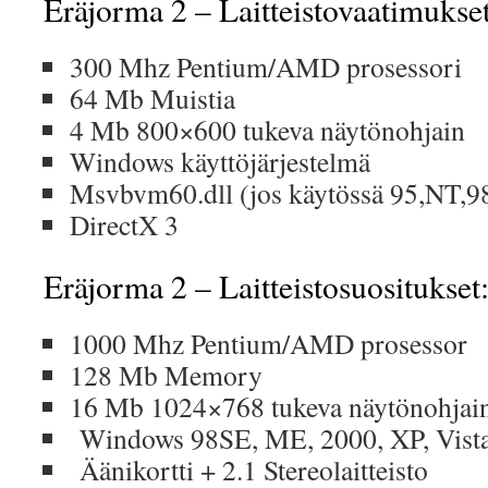
Eräjorma 2 – Laitteistovaatimukset
300 Mhz Pentium/AMD prosessori
64 Mb Muistia
4 Mb 800×600 tukeva näytönohjain
Windows käyttöjärjestelmä
Msvbvm60.dll (jos käytössä 95,NT,9
DirectX 3
Eräjorma 2 – Laitteistosuositukset
1000 Mhz Pentium/AMD prosessor
128 Mb Memory
16 Mb 1024×768 tukeva näytönohjai
Windows 98SE, ME, 2000, XP, Vista 
Äänikortti + 2.1 Stereolaitteisto