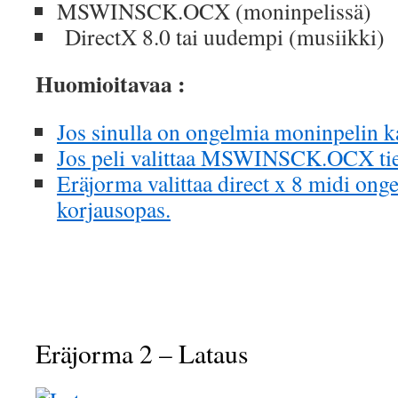
MSWINSCK.OCX (moninpelissä)
DirectX 8.0 tai uudempi (musiikki)
Huomioitavaa :
Jos sinulla on ongelmia moninpelin ka
Jos peli valittaa MSWINSCK.OCX tied
Eräjorma valittaa direct x 8 midi ong
korjausopas.
Eräjorma 2 – Lataus