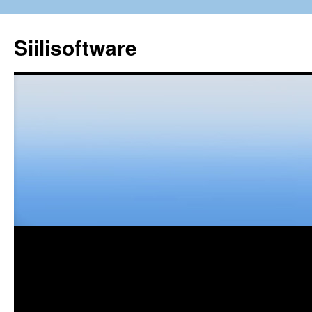
Siilisoftware
Siirry
sisältöön