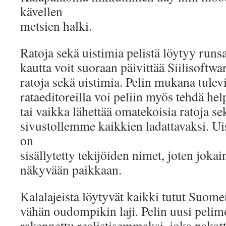
kävellen
metsien halki.
Ratoja sekä uistimia pelistä löytyy runsa
kautta voit suoraan päivittää Siilisoftwa
ratoja sekä uistimia. Pelin mukana tulevi
rataeditoreilla voi peliin myös tehdä help
tai vaikka lähettää omatekoisia ratoja se
sivustollemme kaikkien ladattavaksi. Ui
on
sisällytetty tekijöiden nimet, joten joka
näkyvään paikkaan.
Kalalajeista löytyvät kaikki tutut Suom
vähän oudompikin laji. Pelin uusi pelim
rakennettu realistisemmaksi, joka pakott