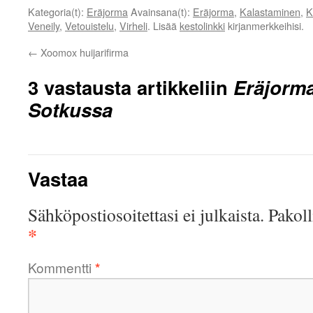
Kategoria(t):
Eräjorma
Avainsana(t):
Eräjorma
,
Kalastaminen
,
K
Veneily
,
Vetouistelu
,
Virheli
. Lisää
kestolinkki
kirjanmerkkeihisi.
←
Xoomox huijarifirma
3 vastausta artikkeliin
Eräjorma
Sotkussa
Vastaa
Sähköpostiosoitettasi ei julkaista.
Pakoll
*
Kommentti
*