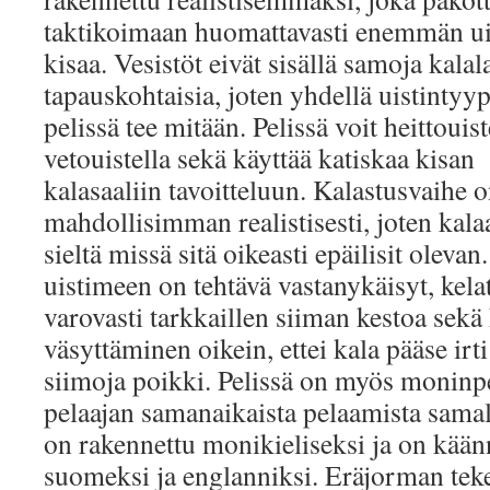
taktikoimaan huomattavasti enemmän ui
kisaa. Vesistöt eivät sisällä samoja kalal
tapauskohtaisia, joten yhdellä uistintyypi
pelissä tee mitään. Pelissä voit heittouis
vetouistella sekä käyttää katiskaa kisan
kalasaaliin tavoitteluun. Kalastusvaihe o
mahdollisimman realistisesti, joten kala
sieltä missä sitä oikeasti epäilisit olevan
uistimeen on tehtävä vastanykäisyt, kela
varovasti tarkkaillen siiman kestoa sekä
väsyttäminen oikein, ettei kala pääse irti
siimoja poikki. Pelissä on myös moninpe
pelaajan samanaikaista pelaamista samall
on rakennettu monikieliseksi ja on käänn
suomeksi ja englanniksi. Eräjorman te